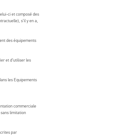
celui-ci et composé des
ctuelle), s’il y en a,
ient des équipements
r et d’utiliser les
dans les Equipements
entation commerciale
 sans limitation
crites par