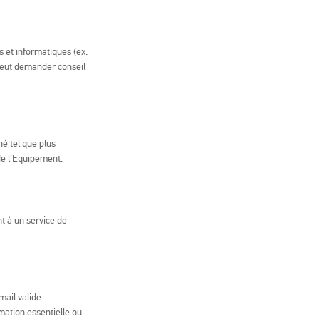
s et informatiques (ex.
 peut demander conseil
né tel que plus
 de l’Equipement.
nt à un service de
ail valide.
mation essentielle ou