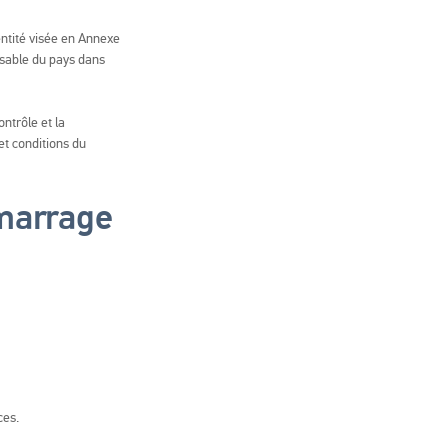
entité visée en Annexe
nsable du pays dans
ntrôle et la
 et conditions du
émarrage
ces.