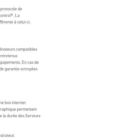
 protocole de
ontrol®. La
férente à celui-ci.
rdinateurs compatibles
 entretenus
 Equipements. En cas de
 de garantie octroyées
ne box internet
éographique permettant
e la durée des Services
strateur.