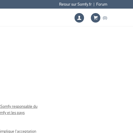
Retour sur Somfy.fr
|
Forum
(0)
pe Somfy responsable du
omfy et les pays
mplique l'acceptation