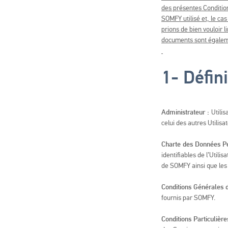
des présentes Condition
SOMFY utilisé et, le c
prions de bien vouloir 
documents sont égaleme
1-
Défin
Administrateur :
Utilis
celui des autres Utilisa
Charte des Données P
identifiables de l’Utili
de SOMFY ainsi que les dr
Conditions Générales d
fournis par SOMFY.
Conditions Particulière