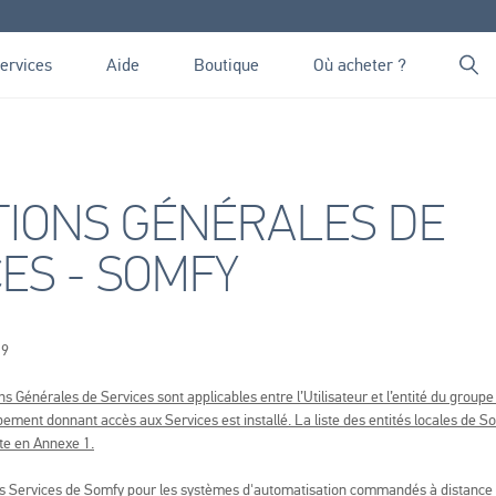
ervices
Aide
Boutique
Où acheter ?
TIONS GÉNÉRALES DE
ES - SOMFY
19
s Générales de Services sont applicables entre l’Utilisateur et l’entité du grou
pement donnant accès aux Services est installé. La liste des entités locales de S
te en Annexe 1.
s Services de Somfy pour les systèmes d'automatisation commandés à distance i