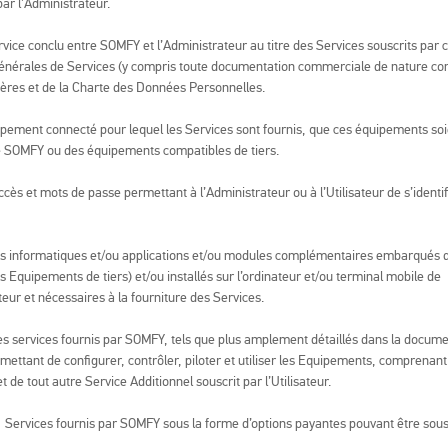
par l’Administrateur.
rvice conclu entre SOMFY et l’Administrateur au titre des Services souscrits par 
nérales de Services (y compris toute documentation commerciale de nature contra
ières et de la Charte des Données Personnelles.
pement connecté pour lequel les Services sont fournis, que ces équipements so
 SOMFY ou des équipements compatibles de tiers.
cès et mots de passe permettant à l’Administrateur ou à l’Utilisateur de s’identifie
informatiques et/ou applications et/ou modules complémentaires embarqués 
s Equipements de tiers) et/ou installés sur l’ordinateur et/ou terminal mobile de
teur et nécessaires à la fourniture des Services.
s services fournis par SOMFY, tels que plus amplement détaillés dans la docum
mettant de configurer, contrôler, piloter et utiliser les Equipements, comprenant
 et de tout autre Service Additionnel souscrit par l’Utilisateur.
:
Services fournis par SOMFY sous la forme d’options payantes pouvant être sous