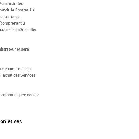
’Administrateur
conclu le Contrat. Le
e lors de sa
 (comprenant la
roduise le même effet
istrateur et sera
ateur confirme son
 l’achat des Services
ues communiquée dans la
ion et ses