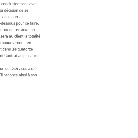
a conclusion sans avoir
sa décision de se
ax ou courrier
i-dessous pour ce faire.
 droit de rétractation
era au client la totalité
 remboursement, en
et dans les quatorze
nt Contrat au plus tard.
ion des Services a été
'il renonce ainsi à son