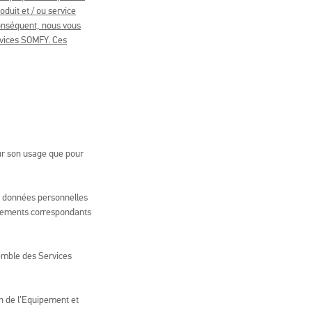
duit et / ou service
conséquent, nous vous
ervices SOMFY. Ces
our son usage que pour
es données personnelles
ngagements correspondants
emble des Services
n de l’Equipement et