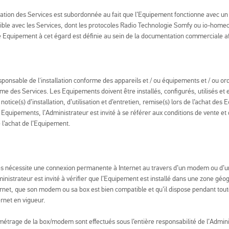
ilisation des Services est subordonnée au fait que l’Equipement fonctionne avec un
le avec les Services, dont les protocoles Radio Technologie Somfy ou io-homec
 Equipement à cet égard est définie au sein de la documentation commerciale af
sponsable de l'installation conforme des appareils et / ou équipements et / ou o
orme des Services. Les Equipements doivent être installés, configurés, utilisés et
tice(s) d’installation, d’utilisation et d’entretien, remise(s) lors de l’achat des
quipements, l’Administrateur est invité à se référer aux conditions de vente et
 l’achat de l’Equipement.
ices nécessite une connexion permanente à Internet au travers d’un modem ou d’u
ministrateur est invité à vérifier que l’Equipement est installé dans une zone g
rnet, que son modem ou sa box est bien compatible et qu’il dispose pendant tout
rnet en vigueur.
ramétrage de la box/modem sont effectués sous l’entière responsabilité de l’Admini